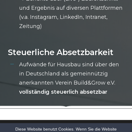
und Ergebnis auf diversen Plattformen
(v.a. Instagram, LinkedIn, Intranet,
Zeitung)
Steuerliche Absetzbarkeit
Aufwände für Hausbau sind über den
in Deutschland als gemeinnützig
anerkannten Verein Build&Grow e.V.
vollständig steuerlich absetzbar
Diese Website benutzt Cookies. Wenn Sie die Website
© 2026 Build & Grow e.V..
Impressum
Datenschutzerklärung